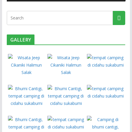
e
r
GALLERY