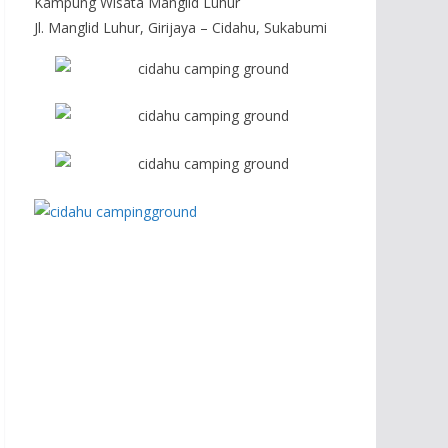
Kampung Wisata Manglid Luhur
Jl. Manglid Luhur, Girijaya – Cidahu, Sukabumi