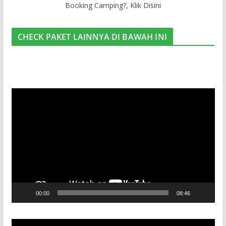
Booking Camping?, Klik Disini
CHECK PAKET LAINNYA DI BAWAH INI
00:00
08:46
V