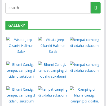
r
GALLERY