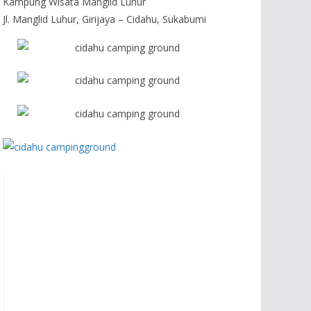
Kampung Wisata Manglid Luhur
Jl. Manglid Luhur, Girijaya – Cidahu, Sukabumi